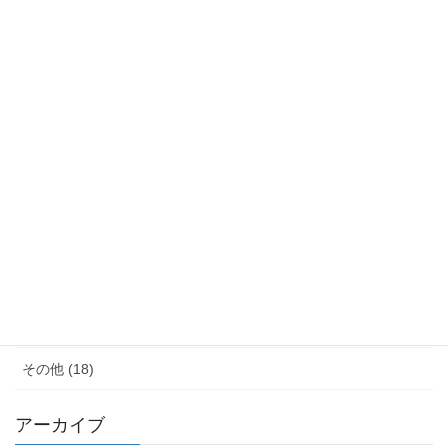
カテゴリー
サウナ (4)
モノ減らし (11)
クレーム (23)
女性の生き方 (20)
便秘・コーヒーエネマの話 (28)
子育て (11)
料理が苦手 (18)
その他 (18)
アーカイブ