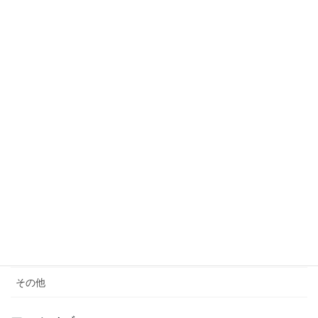
2023年3月24日
カテゴリー
サウナ
モノ減らし
クレーム
女性の生き方
便秘・コーヒーエネマの話
子育て
料理が苦手
その他