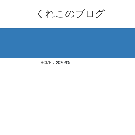
コ
ナ
ン
ビ
くれこのブログ
テ
ゲ
ン
ー
ツ
シ
へ
ョ
ス
ン
キ
に
ッ
移
HOME
2020年5月
プ
動