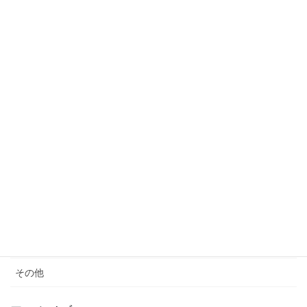
2023年3月24日
カテゴリー
サウナ
モノ減らし
クレーム
女性の生き方
便秘・コーヒーエネマの話
子育て
料理が苦手
その他