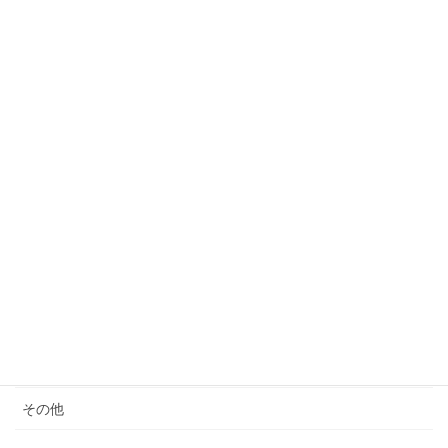
2023年3月24日
カテゴリー
サウナ
モノ減らし
クレーム
女性の生き方
便秘・コーヒーエネマの話
子育て
料理が苦手
その他