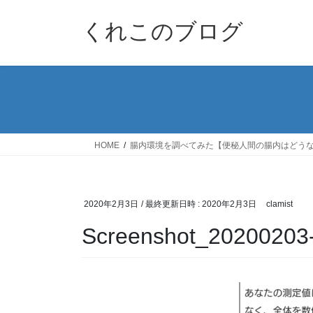
コ
ナ
ン
ビ
くれこのブログ
テ
ゲ
ン
ー
ツ
シ
へ
ョ
ス
ン
キ
に
ッ
移
HOME
腸内環境を調べてみた【便秘人間の腸内はどう
プ
動
2020年2月3日
/ 最終更新日時 :
2020年2月3日
clamist
Screenshot_20200203