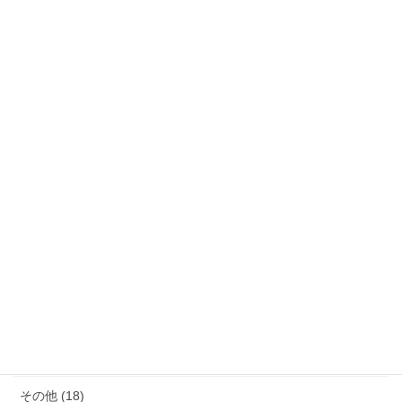
カテゴリー
サウナ (4)
モノ減らし (11)
クレーム (23)
女性の生き方 (20)
便秘・コーヒーエネマの話 (28)
子育て (11)
料理が苦手 (18)
その他 (18)