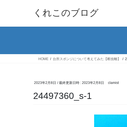
コ
ナ
ン
ビ
くれこのブログ
テ
ゲ
ン
ー
ツ
シ
へ
ョ
ス
ン
キ
に
ッ
移
HOME
台所スポンジについて考えてみた【断捨離】
2
プ
動
2023年2月8日
/ 最終更新日時 :
2023年2月8日
clamist
24497360_s-1