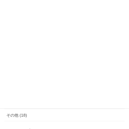
カテゴリー
サウナ (4)
モノ減らし (11)
クレーム (23)
女性の生き方 (20)
便秘・コーヒーエネマの話 (28)
子育て (11)
料理が苦手 (18)
その他 (18)