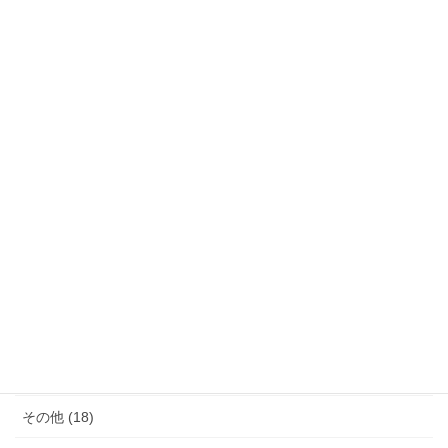
カテゴリー
サウナ (4)
モノ減らし (11)
クレーム (23)
女性の生き方 (20)
便秘・コーヒーエネマの話 (28)
子育て (11)
料理が苦手 (18)
その他 (18)