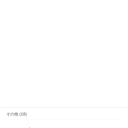
カテゴリー
サウナ (4)
モノ減らし (11)
クレーム (23)
女性の生き方 (20)
便秘・コーヒーエネマの話 (28)
子育て (11)
料理が苦手 (18)
その他 (18)