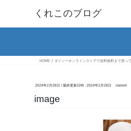
コ
ナ
ン
ビ
くれこのブログ
テ
ゲ
ン
ー
ツ
シ
へ
ョ
ス
ン
キ
に
ッ
移
HOME
ダイソーオンラインストアで送料無料まで買ってみ
プ
動
2024年2月28日
/ 最終更新日時 :
2024年2月28日
clamist
image