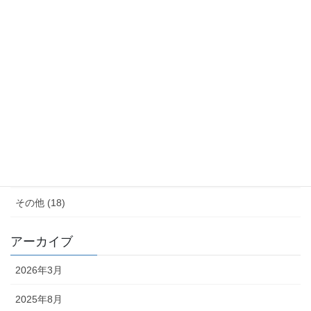
モノ減らし (11)
クレーム (23)
女性の生き方 (20)
便秘・コーヒーエネマの話 (28)
子育て (11)
料理が苦手 (18)
その他 (18)
アーカイブ
2026年3月
2025年8月