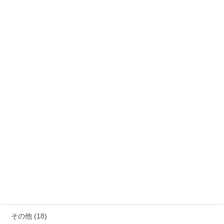
カテゴリー
サウナ (4)
モノ減らし (11)
クレーム (23)
女性の生き方 (20)
便秘・コーヒーエネマの話 (28)
子育て (11)
料理が苦手 (18)
その他 (18)