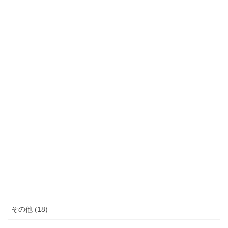
カテゴリー
サウナ (4)
モノ減らし (11)
クレーム (23)
女性の生き方 (20)
便秘・コーヒーエネマの話 (28)
子育て (11)
料理が苦手 (18)
その他 (18)