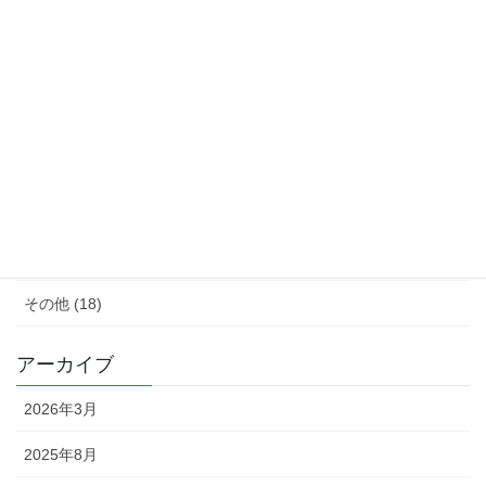
モノ減らし (11)
クレーム (23)
女性の生き方 (20)
便秘・コーヒーエネマの話 (28)
子育て (11)
料理が苦手 (18)
その他 (18)
アーカイブ
2026年3月
2025年8月