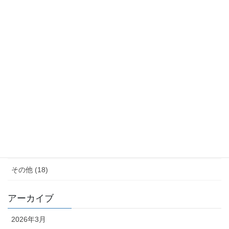
サウナ (4)
モノ減らし (11)
クレーム (23)
女性の生き方 (20)
便秘・コーヒーエネマの話 (28)
子育て (11)
料理が苦手 (18)
その他 (18)
アーカイブ
2026年3月