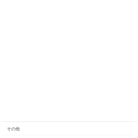
ついても考える
2023年3月24日
カテゴリー
サウナ
モノ減らし
クレーム
女性の生き方
便秘・コーヒーエネマの話
子育て
料理が苦手
その他