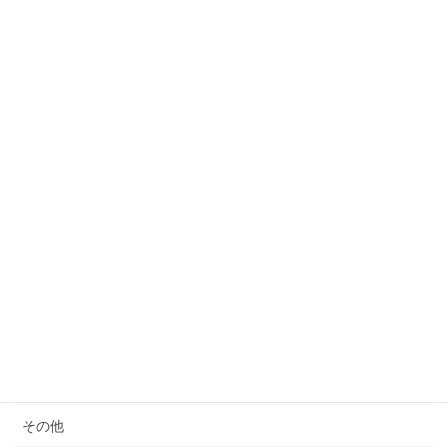
ついても考える
2023年3月24日
カテゴリー
サウナ
モノ減らし
クレーム
女性の生き方
便秘・コーヒーエネマの話
子育て
料理が苦手
その他