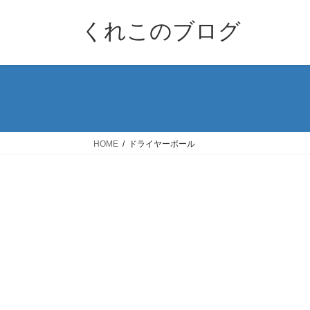
コ
ナ
ン
ビ
くれこのブログ
テ
ゲ
ン
ー
ツ
シ
へ
ョ
ス
ン
キ
に
ッ
移
HOME
ドライヤーボール
プ
動