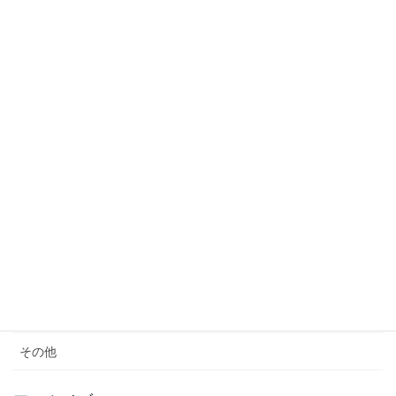
2023年3月24日
カテゴリー
サウナ
モノ減らし
クレーム
女性の生き方
便秘・コーヒーエネマの話
子育て
料理が苦手
その他