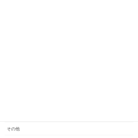
ついても考える
2023年3月24日
カテゴリー
サウナ
モノ減らし
クレーム
女性の生き方
便秘・コーヒーエネマの話
子育て
料理が苦手
その他