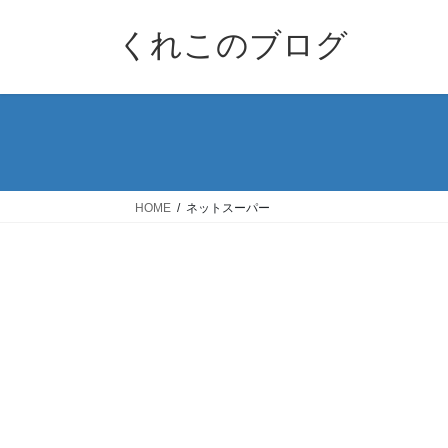
コ
ナ
ン
ビ
くれこのブログ
テ
ゲ
ン
ー
ツ
シ
へ
ョ
ス
ン
キ
に
ッ
移
HOME
ネットスーパー
プ
動