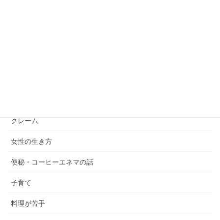
【まずは出せ】便秘体質改善は甘くない、ついでに更年期便秘に
ついても考える
2023年3月24日
カテゴリー
サウナ
モノ減らし
クレーム
女性の生き方
便秘・コーヒーエネマの話
子育て
料理が苦手