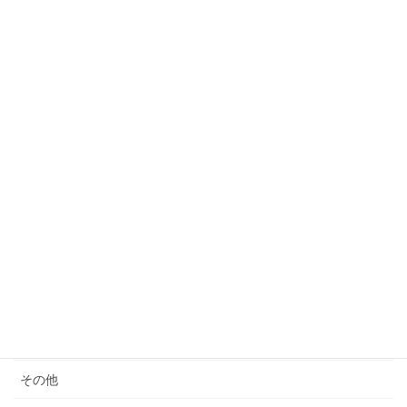
ついても考える
2023年3月24日
カテゴリー
サウナ
モノ減らし
クレーム
女性の生き方
便秘・コーヒーエネマの話
子育て
料理が苦手
その他