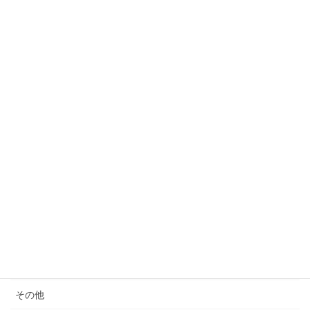
ついても考える
2023年3月24日
カテゴリー
サウナ
モノ減らし
クレーム
女性の生き方
便秘・コーヒーエネマの話
子育て
料理が苦手
その他