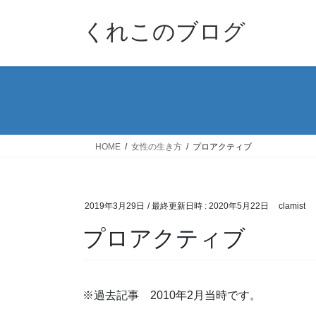
コ
ナ
ン
ビ
くれこのブログ
テ
ゲ
ン
ー
ツ
シ
へ
ョ
ス
ン
キ
に
ッ
移
HOME
女性の生き方
プロアクティブ
プ
動
2019年3月29日
/ 最終更新日時 :
2020年5月22日
clamist
プロアクティブ
※過去記事 2010年2月当時です。