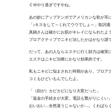
ＣＭやり過ぎですやね。
あの妙にアップテンポでアメリカンな歌が耳
「♪キスをして～くれてウウでしょ～」歌詞適
真鍋さんは確かにお肌がキレイになられたよ
プロアクティブでニキビ治したかはかなり謎
だって、あの人ならエステに行く財力は確実
エステはニキビ治療にかなり効果的です。
私もニキビに悩まされた時期があり、プロア
コミもひどいもんでしたよ。
「（顔が）カピカピになり大変だった」
「返金の手続きが大変、電話も繋がりにくい」
おいおい…全然違うじゃないか…。くわばら