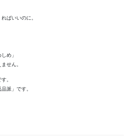
くればいいのに。
めしめ」
えません。
です。
返品派」です。