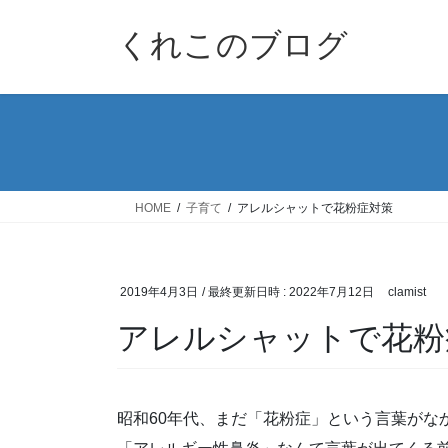
コ
ナ
ン
ビ
くれこのブログ
テ
ゲ
ン
ー
ツ
シ
へ
ョ
ス
ン
キ
に
ッ
移
HOME
子育て
アレルシャットで花粉症対策
プ
動
2019年4月3日
/ 最終更新日時 :
2022年7月12日
clamist
アレルシャットで花粉
昭和60年代、まだ「花粉症」という言葉がな