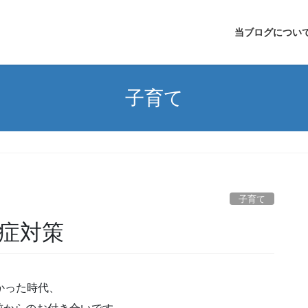
当ブログについ
子育て
子育て
症対策
かった時代、