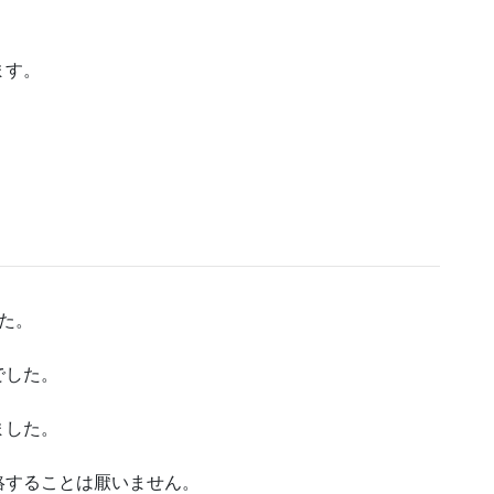
ます。
。
た。
でした。
ました。
絡することは厭いません。